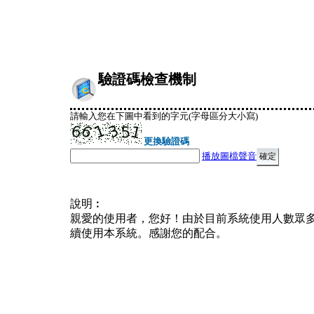
驗證碼檢查機制
請輸入您在下圖中看到的字元(字母區分大小寫)
更換驗證碼
播放圖檔聲音
說明︰
親愛的使用者，您好！由於目前系統使用人數眾
續使用本系統。感謝您的配合。