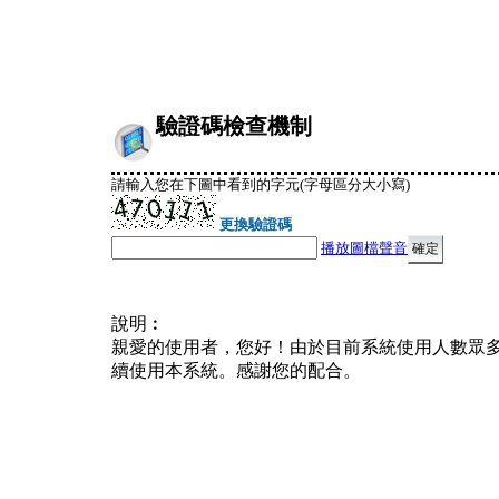
驗證碼檢查機制
請輸入您在下圖中看到的字元(字母區分大小寫)
更換驗證碼
播放圖檔聲音
說明︰
親愛的使用者，您好！由於目前系統使用人數眾
續使用本系統。感謝您的配合。