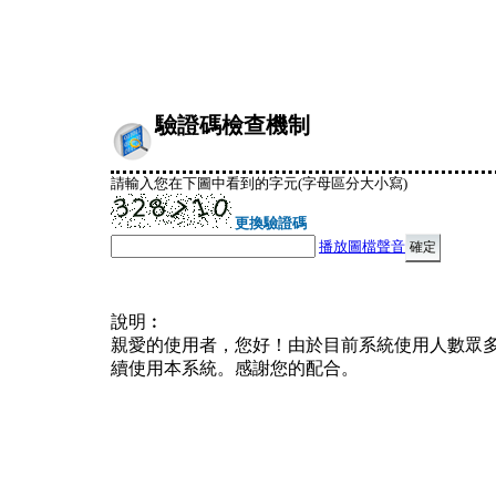
驗證碼檢查機制
請輸入您在下圖中看到的字元(字母區分大小寫)
更換驗證碼
播放圖檔聲音
說明︰
親愛的使用者，您好！由於目前系統使用人數眾
續使用本系統。感謝您的配合。