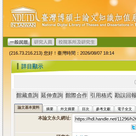
跳
臺
到
灣
主
博
要
碩
內
士
容
論
文
(216.73.216.213) 您好！臺灣時間：2026/08/07 18:14
加
值
:::
詳目顯示
系
統
論文基本資料
摘要
外文摘要
目次
參考文獻
電子全文
本論文永久網址
: