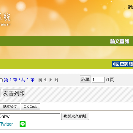
網
:::
功
能
切
換
導
覽
/1
頁
第 1 筆 / 共 1 筆
列
紙本論文
QR Code
複製永久網址
Twitter