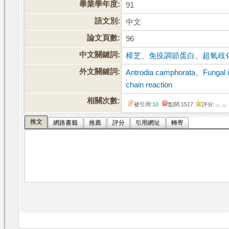
畢業學年度:
91
語文別:
中文
論文頁數:
96
中文關鍵詞:
樟芝
、
免疫調節蛋白
、
超氧歧
外文關鍵詞:
Antrodia camphorata
、
Fungal 
chain reaction
相關次數:
被引用:
10
點閱:1517
評分:
推文
網路書籤
推薦
評分
引用網址
轉寄