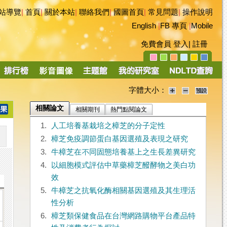
站導覽
|
首頁
|
關於本站
|
聯絡我們
|
國圖首頁
|
常見問題
|
操作說明
English
|
FB 專頁
|
Mobile
免費會員
登入
|
註冊
字體大小：
相關論文
相關期刊
熱門點閱論文
1.
人工培養基栽培之樟芝的分子定性
2.
樟芝免疫調節蛋白基因選殖及表現之研究
3.
牛樟芝在不同固態培養基上之生長差異研究
4.
以細胞模式評估中草藥樟芝醱酵物之美白功
效
5.
牛樟芝之抗氧化酶相關基因選殖及其生理活
性分析
6.
樟芝類保健食品在台灣網路購物平台產品特