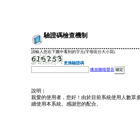
驗證碼檢查機制
請輸入您在下圖中看到的字元(字母區分大小寫)
更換驗證碼
播放圖檔聲音
說明︰
親愛的使用者，您好！由於目前系統使用人數眾
續使用本系統。感謝您的配合。