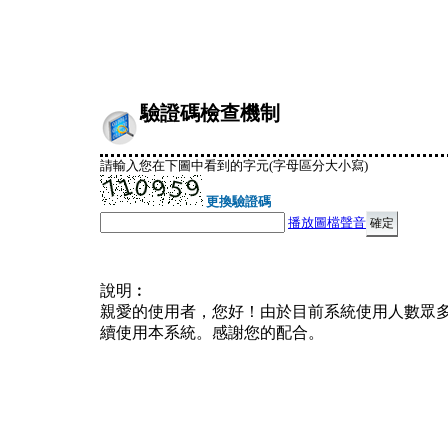
驗證碼檢查機制
請輸入您在下圖中看到的字元(字母區分大小寫)
更換驗證碼
播放圖檔聲音
說明︰
親愛的使用者，您好！由於目前系統使用人數眾
續使用本系統。感謝您的配合。