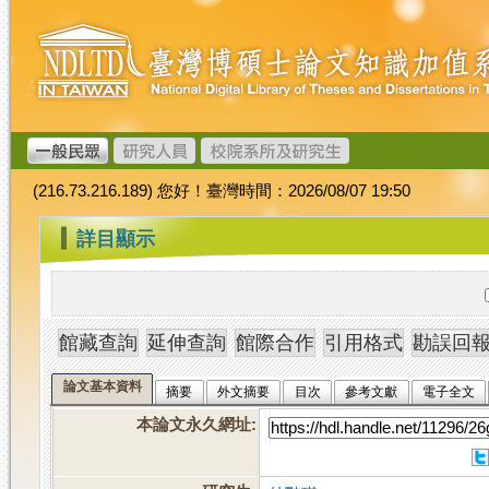
跳
臺
到
灣
主
博
要
碩
內
士
容
論
文
(216.73.216.189) 您好！臺灣時間：2026/08/07 19:50
加
值
:::
詳目顯示
系
統
論文基本資料
摘要
外文摘要
目次
參考文獻
電子全文
本論文永久網址
: