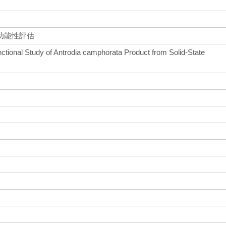
功能性評估
ctional Study of Antrodia camphorata Product from Solid-State