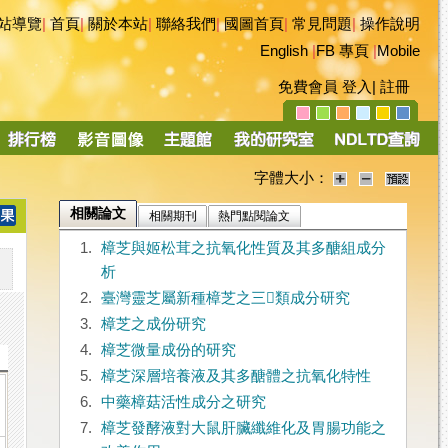
站導覽
|
首頁
|
關於本站
|
聯絡我們
|
國圖首頁
|
常見問題
|
操作說明
English
|
FB 專頁
|
Mobile
免費會員
登入
|
註冊
字體大小：
相關論文
相關期刊
熱門點閱論文
1.
樟芝與姬松茸之抗氧化性質及其多醣組成分
析
2.
臺灣靈芝屬新種樟芝之三類成分研究
3.
樟芝之成份研究
4.
樟芝微量成份的研究
5.
樟芝深層培養液及其多醣體之抗氧化特性
6.
中藥樟菇活性成分之研究
7.
樟芝發酵液對大鼠肝臟纖維化及胃腸功能之