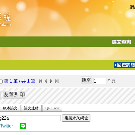
網
:::
功
能
切
換
導
覽
/1
頁
第 1 筆 / 共 1 筆
列
紙本論文
論文連結
QR Code
複製永久網址
Twitter