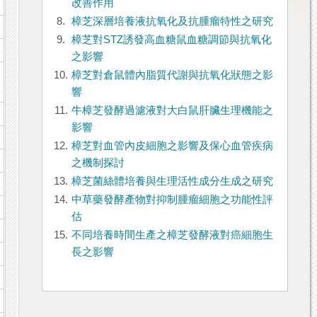
改善作用
8.
樟芝深層培養液抗氧化及抗腫瘤特性之研究
9.
樟芝對STZ誘發高血糖鼠血糖調節與抗氧化
之影響
10.
樟芝對倉鼠體內脂質代謝與抗氧化狀態之影
響
11.
牛樟芝發酵過濾液對大白鼠肝臟生理機能之
影響
12.
樟芝對血管內皮細胞之影響及保心血管疾病
之機制探討
13.
樟芝菌絲體培養與生理活性成分生成之研究
14.
中草藥發酵產物對抑制腫瘤細胞之功能性評
估
15.
不同培養時間生產之樟芝發酵液對癌細胞生
長之影響