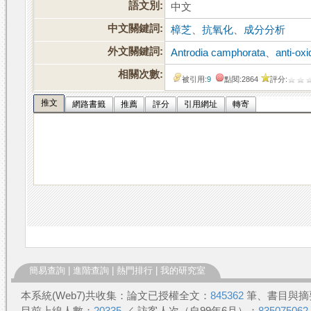
語文別:
中文
中文關鍵詞:
樟芝
、
抗氧化
、
成分分析
外文關鍵詞:
Antrodia camphorata
、
anti-ox
相關次數:
被引用:
9
點閱:2864
評分:
推文
網路書籤
推薦
評分
引用網址
轉寄
簡易查詢
|
進階查詢
|
熱門排行
|
我的研究室
本系統(Web7)共收集：論文已授權全文：
845362
筆、書目與摘