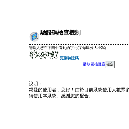
驗證碼檢查機制
請輸入您在下圖中看到的字元(字母區分大小寫)
更換驗證碼
播放圖檔聲音
說明︰
親愛的使用者，您好！由於目前系統使用人數眾
續使用本系統。感謝您的配合。