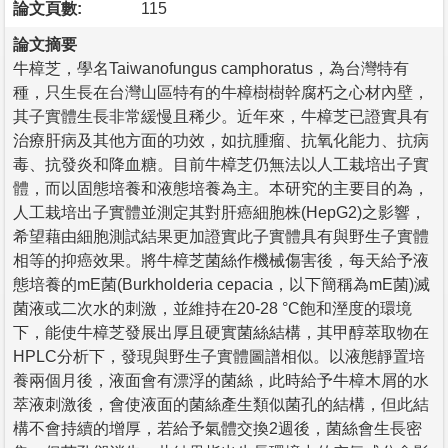
論文頁數:
115
論文摘要
牛樟芝，學名Taiwanofungus camphoratus，為台灣特有
種，只生長在台灣山區特有的牛樟樹樹幹腐朽之心材內壁，
其子實體生長非常緩慢且稀少。近年來，牛樟芝已證實具有
治療肝病及其他方面的功效，如抗腫瘤、抗氧化能力、抗病
毒、抗發炎和降血糖。目前牛樟芝仍無法以人工栽培出子實
體，而以固態培養和液態培養為主。本研究的主要目的為，
人工栽培出子實體並測定其對肝癌細胞株(HepG2)之影響，
希望藉由細胞測試結果更加證實此子實體具有與野生子實體
相等的抑癌效果。將牛樟芝菌絲作機械傷害後，每天給予液
態培養的mE菌(Burkholderia cepacia，以下簡稱為mE菌)滅
菌液或二次水的刺激，並維持在20-28 °C飽和溼度的環境
下，能使牛樟芝發展出厚且硬實菌絲結構，其甲醇萃取物在
HPLC分析下，發現與野生子實體圖譜相似。以液態靜置培
養兩個月後，液面會有漂浮的菌絲，此時給予牛樟木屑的水
萃液刺激後，會使液面的菌絲產生類似菌孔的結構，但此結
構不會持續的增厚，若給予氣體交換2週後，菌絲會生長密