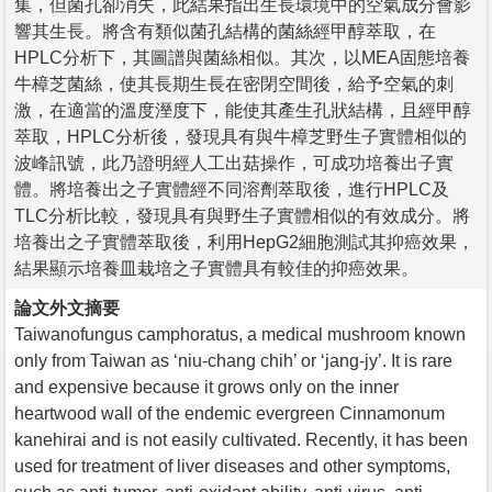
集，但菌孔卻消失，此結果指出生長環境中的空氣成分會影
響其生長。將含有類似菌孔結構的菌絲經甲醇萃取，在
HPLC分析下，其圖譜與菌絲相似。其次，以MEA固態培養
牛樟芝菌絲，使其長期生長在密閉空間後，給予空氣的刺
激，在適當的溫度溼度下，能使其產生孔狀結構，且經甲醇
萃取，HPLC分析後，發現具有與牛樟芝野生子實體相似的
波峰訊號，此乃證明經人工出菇操作，可成功培養出子實
體。將培養出之子實體經不同溶劑萃取後，進行HPLC及
TLC分析比較，發現具有與野生子實體相似的有效成分。將
培養出之子實體萃取後，利用HepG2細胞測試其抑癌效果，
結果顯示培養皿栽培之子實體具有較佳的抑癌效果。
論文外文摘要
Taiwanofungus camphoratus, a medical mushroom known
only from Taiwan as ‘niu-chang chih’ or ‘jang-jy’. It is rare
and expensive because it grows only on the inner
heartwood wall of the endemic evergreen Cinnamonum
kanehirai and is not easily cultivated. Recently, it has been
used for treatment of liver diseases and other symptoms,