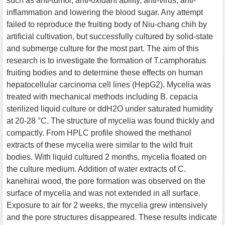
such as anti-tumor, anti-oxidant ability, anti-virus, anti-
inflammation and lowering the blood sugar. Any attempt
failed to reproduce the fruiting body of Niu-chang chih by
artificial cultivation, but successfully cultured by solid-state
and submerge culture for the most part. The aim of this
research is to investigate the formation of T.camphoratus
fruiting bodies and to determine these effects on human
hepatocellular carcinoma cell lines (HepG2). Mycelia was
treated with mechanical methods including B. cepacia
sterilized liquid culture or ddH2O under saturated humidity
at 20-28 °C. The structure of mycelia was found thickly and
compactly. From HPLC profile showed the methanol
extracts of these mycelia were similar to the wild fruit
bodies. With liquid cultured 2 months, mycelia floated on
the culture medium. Addition of water extracts of C.
kanehirai wood, the pore formation was observed on the
surface of mycelia and was not extended in all surface.
Exposure to air for 2 weeks, the mycelia grew intensively
and the pore structures disappeared. These results indicate