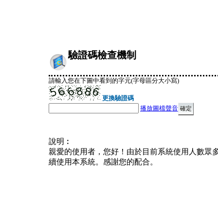
驗證碼檢查機制
請輸入您在下圖中看到的字元(字母區分大小寫)
更換驗證碼
播放圖檔聲音
說明︰
親愛的使用者，您好！由於目前系統使用人數眾
續使用本系統。感謝您的配合。