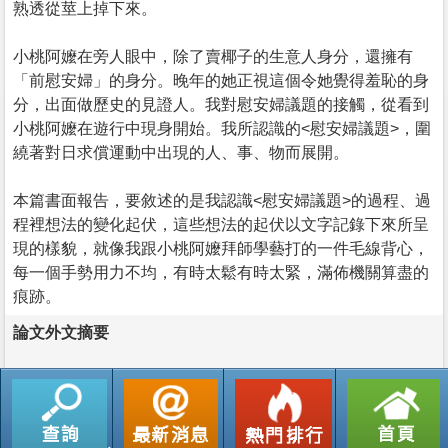
熟透從莖上掉下來。
小桃阿嬤在旁人眼中，除了賣椰子的生意人身分，還擁有
「前慰安婦」的身分。晚年的她正視這個令她覺得羞恥的身
分，出面做歷史的見證人。我對慰安婦議題的接觸，從看到
小桃阿嬤在遊行中現身開始。我所認識的<慰安婦議題>，圍
繞著對日求償運動中出現的人、事、物而展開。
本篇書面報告，要敘述的是我認識<慰安婦議題>的過程、過
程裡想法的變化起伏，這些想法的起伏以文字記錄下來所呈
現的樣貌，就像我跟小桃阿嬤拜師學藝打的一件毛線背心，
每一個手勢用力不均，有時太鬆有時太緊，滿佈機關算盡的
痕跡。
論文外文摘要
返回列表