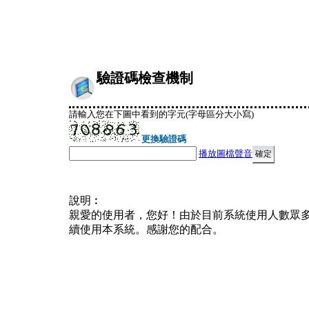
驗證碼檢查機制
請輸入您在下圖中看到的字元(字母區分大小寫)
更換驗證碼
播放圖檔聲音
說明︰
親愛的使用者，您好！由於目前系統使用人數眾
續使用本系統。感謝您的配合。