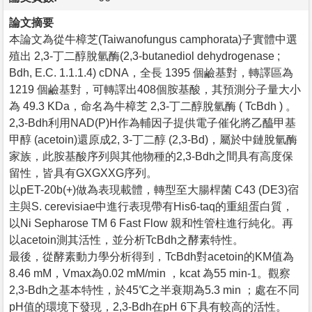
論文摘要
本論文為從牛樟芝(Taiwanofungus camphorata)子實體中選
殖出 2,3-丁二醇脫氫酶(2,3-butanediol dehydrogenase ;
Bdh, E.C. 1.1.1.4) cDNA，全長 1395 個鹼基對，轉譯區為
1219 個鹼基對，可轉譯出408個胺基酸，其預測分子量大小
為 49.3 KDa，命名為牛樟芝 2,3-丁二醇脫氫酶 ( TcBdh ) 。
2,3-Bdh利用NAD(P)H作為輔因子提供電子催化將乙醯甲基
甲醇 (acetoin)還原成2, 3-丁二醇 (2,3-Bd)，屬於中鏈脫氫酶
家族，此胺基酸序列與其他物種的2,3-Bdh之間具有高度保
留性，皆具有GXGXXG序列。
以pET-20b(+)做為表現載體，轉型至大腸桿菌 C43 (DE3)宿
主與S. cerevisiae中進行表現帶有His6-taq的重組蛋白質，
以Ni Sepharose TM 6 Fast Flow 親和性管柱進行純化。再
以acetoin測其活性，並分析TcBdh之酵素特性。
最後，從酵素動力學分析得到，TcBdh對acetoin的KM值為
8.46 mM，Vmax為0.02 mM/min ，kcat 為55 min-1。觀察
2,3-Bdh之基本特性，於45℃之半衰期為5.3 min ；處在不同
pH值的環境下發現，2,3-Bdh在pH 6下具有較高的活性。