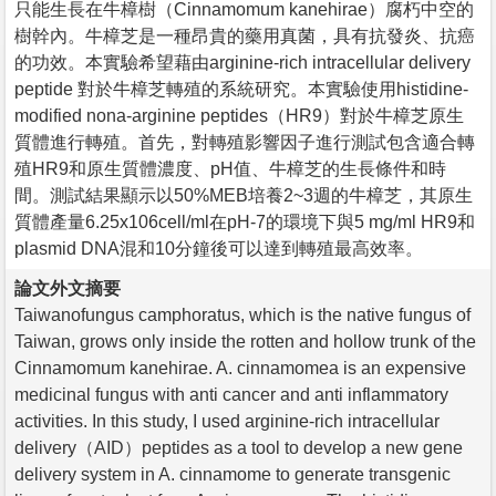
只能生長在牛樟樹（Cinnamomum kanehirae）腐朽中空的
樹幹內。牛樟芝是一種昂貴的藥用真菌，具有抗發炎、抗癌
的功效。本實驗希望藉由arginine-rich intracellular delivery
peptide 對於牛樟芝轉殖的系統研究。本實驗使用histidine-
modified nona-arginine peptides（HR9）對於牛樟芝原生
質體進行轉殖。首先，對轉殖影響因子進行測試包含適合轉
殖HR9和原生質體濃度、pH值、牛樟芝的生長條件和時
間。測試結果顯示以50%MEB培養2~3週的牛樟芝，其原生
質體產量6.25x106cell/ml在pH-7的環境下與5 mg/ml HR9和
plasmid DNA混和10分鐘後可以達到轉殖最高效率。
論文外文摘要
Taiwanofungus camphoratus, which is the native fungus of
Taiwan, grows only inside the rotten and hollow trunk of the
Cinnamomum kanehirae. A. cinnamomea is an expensive
medicinal fungus with anti cancer and anti inflammatory
activities. In this study, I used arginine-rich intracellular
delivery（AID）peptides as a tool to develop a new gene
delivery system in A. cinnamome to generate transgenic