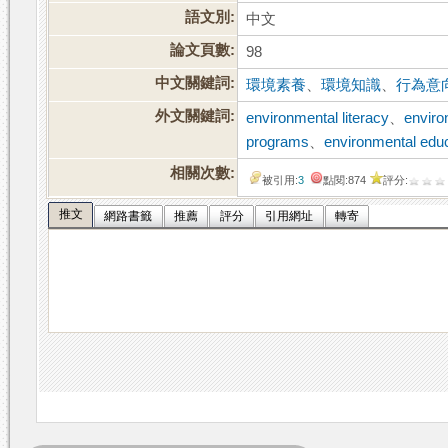
語文別:
中文
論文頁數:
98
中文關鍵詞:
環境素養
、
環境知識
、
行為意
外文關鍵詞:
environmental literacy
、
enviro
programs
、
environmental educ
相關次數:
被引用:
3
點閱:874
評分:
推文
網路書籤
推薦
評分
引用網址
轉寄