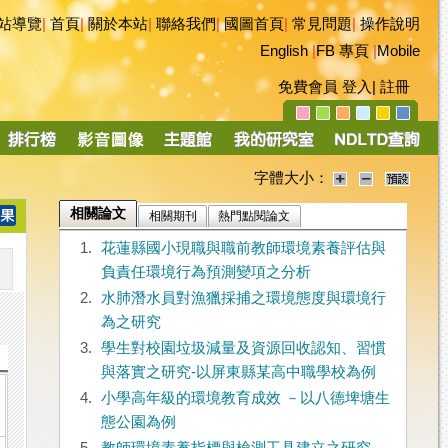
站導覽
|
首頁
|
關於本站
|
聯絡我們
|
國圖首頁
|
常見問題
|
操作說明
English
|
FB 專頁
|
Mobile
免費會員
登入
|
註冊
字體大小：
相關論文
相關期刊
熱門點閱論文
1.
花蓮縣國小現職與職前教師環境素養評估與
負責任環境行為預測變項之分析
2.
水肺潛水員對漁獵採捕之環境態度與環境行
為之研究
3.
學生對校園垃圾減量及資源回收認知、習慣
與落實之研究-以屏東縣某高中職學校為例
4.
小學高年級的環境教育成效 －以八德埤塘生
態公園為例