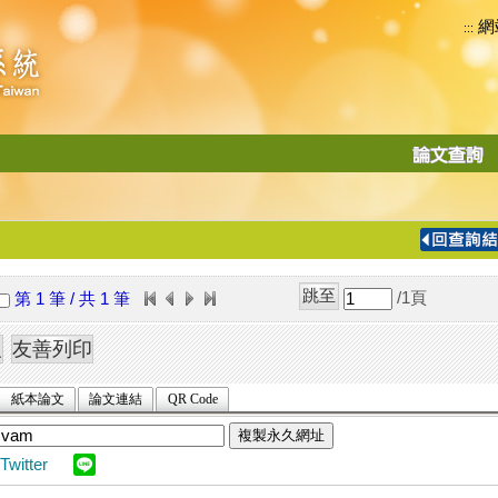
網
:::
功
能
切
換
導
覽
/1
頁
第 1 筆 / 共 1 筆
列
紙本論文
論文連結
QR Code
複製永久網址
Twitter