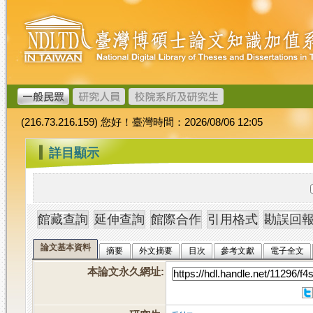
跳
臺
到
灣
主
博
要
碩
內
士
容
論
文
(216.73.216.159) 您好！臺灣時間：2026/08/06 12:05
加
值
:::
詳目顯示
系
統
論文基本資料
摘要
外文摘要
目次
參考文獻
電子全文
本論文永久網址
: