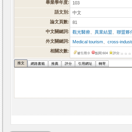
畢業學年度:
103
語文別:
中文
論文頁數:
81
中文關鍵詞:
觀光醫療
、
異業結盟
、
聯盟夥
外文關鍵詞:
Medical tourism
、
cross-indust
相關次數:
被引用:0
點閱:604
評分:
推文
網路書籤
推薦
評分
引用網址
轉寄