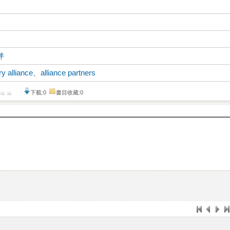
伴
ry alliance
、
alliance partners
下載:0
書目收藏:0