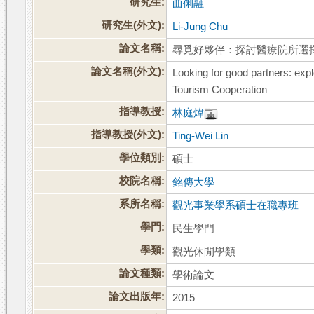
研究生:
曲俐融
研究生(外文):
Li-Jung Chu
論文名稱:
尋覓好夥伴：探討醫療院所選
論文名稱(外文):
Looking for good partners: expl
Tourism Cooperation
指導教授:
林庭煒
指導教授(外文):
Ting-Wei Lin
學位類別:
碩士
校院名稱:
銘傳大學
系所名稱:
觀光事業學系碩士在職專班
學門:
民生學門
學類:
觀光休閒學類
論文種類:
學術論文
論文出版年:
2015