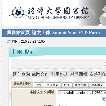
跳
臺
到
灣
主
博
要
碩
內
士
容
論
圖書館首頁
論文上傳
Submit Your ETD Form
文
訪客IP：216.73.217.165
加
值
:::
詳目顯示
系
統
論文基本資料
摘要
外文摘要
目次
參考文獻
紙本論文
本論文永久網址
: