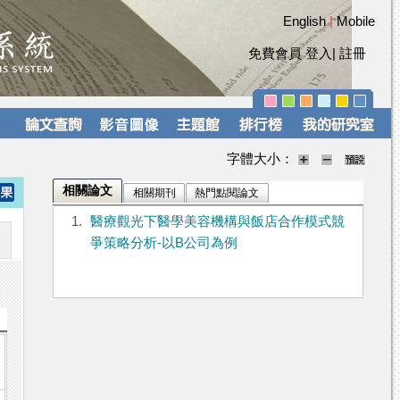
English
|
Mobile
免費會員
登入
|
註冊
功
能
字體大小：
切
換
相關論文
相關期刊
熱門點閱論文
導
1.
醫療觀光下醫學美容機構與飯店合作模式競
覽
爭策略分析-以B公司為例
列