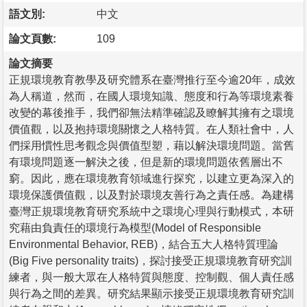
語文別:
中文
論文頁數:
109
論文摘要
正規環境教育教學及研究體系在臺灣推行至今逾20年，成效
為人稱道，然而，在國人環境知識、態度和行為等環境素養
改變的幕後推手，我們卻無法精準確認及瞭解其擁有之環境
價值觀，以及抱持環境關懷之人格特質。在人類社會中，人
們採用慣性思考觀念與價值型塑，藉以解決環境問題。當舊
有環境問題逐一解決之後，但是新的環境問題依舊層出不
窮。因此，應在環境教育領域進行探究，以建立更為深入的
環境保護價值觀，以及對於環境友善行為之責任感。為建構
臺灣正規環境教育研究系統中之環境心理與行動模式，本研
究藉由負責任的環境行為模型(Model of Responsible
Environmental Behavior, REB)，結合五大人格特質理論
(Big Five personality traits)，探討接受正規環境教育研究訓
練者，與一般大眾在人格特質與態度、控制觀、個人責任感
與行為之間的差異。研究結果顯示接受正規環境教育研究訓