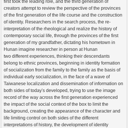
first took the leading role, and the third generation of
creators attempt to review the perspective of the provinces
of the first generation of the life course and the construction
of identity. Researchers in the search process, the re-
interpretation of the rheological and realize the history of
contemporary social life, through the provinces of the first
generation of my grandfather, dictating his hometown in
Hunan imagine researcher in person at Hunan
two different experiences, thinking their descendants
belong to ethnic provinces, beginning in identity formation
of socialization from the family to the family as the basis of
individual early socialization, in the face of a wave of
Taiwanese localization and dissemination of information on
both sides of today's developed, trying to use the image
record of the way across the first generation experienced
the impact of the social context of the box to limit the
background, creating the appearance of the character and
life limiting control on both sides of the different
interpretations of history, the development of identity