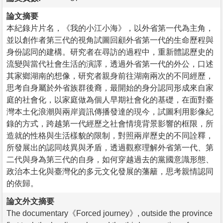
論文摘要
本紀錄片片名，《我的小江小海》，以外省第一代為主角，
並以創作者第三代的視角試圖回顧外省第一代的生命歷程與
身份認同的建構。研究者在尋訪的過程中，重新體認歷史的
流變與當代社會生活的演譯，透過外省第一代的外公，口述
其家鄉湖南的想像，研究者親身前往湖南兩次的不同經歷，
思考自身屬於外省族群後裔，最開始的身分認同形成來自家
庭的社會化，以家庭做為個人早期社會化的基礎，在面對臺
灣本土化浪潮與兩岸資訊傳播發達的現今，試圖利用影像紀
錄的方式，跨越第一代經歷之社會情境背景影響的框限，所
造就的性格與生活樣貌的限制，對照兩岸歷史的不同詮釋，
所發展出的認同歧異與矛盾，透過觀察理解外省第一代、第
二代與身為第三代的自身，如何穿越過去的黨國意識形態、
政治本土化與臺灣化的多元文化發展的藩籬，思考親情認同
的依歸。
論文外文摘要
The documentary《Forced journey》, outside the province