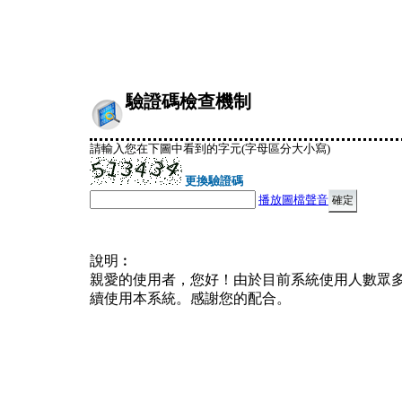
驗證碼檢查機制
請輸入您在下圖中看到的字元(字母區分大小寫)
更換驗證碼
播放圖檔聲音
說明︰
親愛的使用者，您好！由於目前系統使用人數眾
續使用本系統。感謝您的配合。