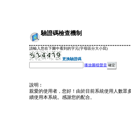
驗證碼檢查機制
請輸入您在下圖中看到的字元(字母區分大小寫)
更換驗證碼
播放圖檔聲音
說明︰
親愛的使用者，您好！由於目前系統使用人數眾
續使用本系統。感謝您的配合。