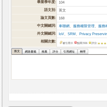
畢業學年度:
104
語文別:
英文
論文頁數:
168
中文關鍵詞:
車聯網
、
服務權限管理
、
服務
外文關鍵詞:
IoV
、
SRM
、
Privacy Preservi
相關次數:
被引用:0
點閱:556
評分:
推文
網路書籤
推薦
評分
引用網址
轉寄