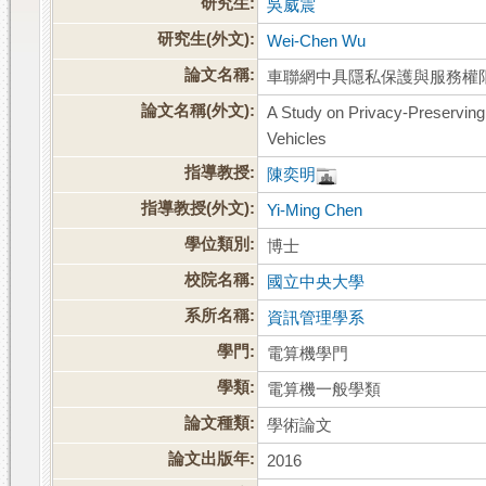
研究生:
吳威震
研究生(外文):
Wei-Chen Wu
論文名稱:
車聯網中具隱私保護與服務權
論文名稱(外文):
A Study on Privacy-Preserving 
Vehicles
指導教授:
陳奕明
指導教授(外文):
Yi-Ming Chen
學位類別:
博士
校院名稱:
國立中央大學
系所名稱:
資訊管理學系
學門:
電算機學門
學類:
電算機一般學類
論文種類:
學術論文
論文出版年:
2016