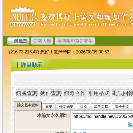
跳
臺
到
灣
主
博
要
碩
內
士
容
論
文
(216.73.216.47) 您好！臺灣時間：2026/08/09 00:53
加
值
:::
詳目顯示
系
統
論文基本資料
摘要
外文摘要
目次
參考文獻
電子全文
本論文永久網址
: