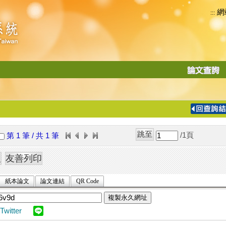
網
:::
功
能
切
換
導
覽
/1
頁
第 1 筆 / 共 1 筆
列
紙本論文
論文連結
QR Code
複製永久網址
Twitter