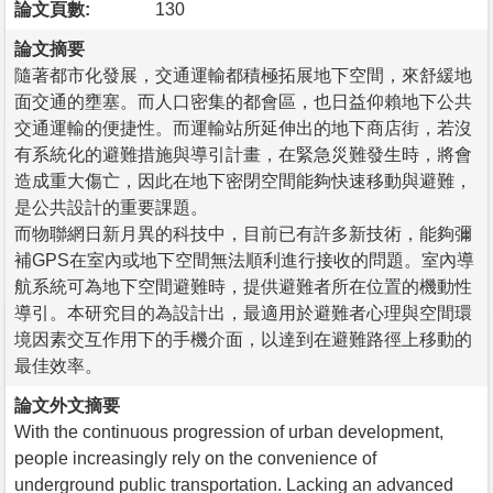
論文頁數:
130
論文摘要
隨著都市化發展，交通運輸都積極拓展地下空間，來舒緩地
面交通的壅塞。而人口密集的都會區，也日益仰賴地下公共
交通運輸的便捷性。而運輸站所延伸出的地下商店街，若沒
有系統化的避難措施與導引計畫，在緊急災難發生時，將會
造成重大傷亡，因此在地下密閉空間能夠快速移動與避難，
是公共設計的重要課題。
而物聯網日新月異的科技中，目前已有許多新技術，能夠彌
補GPS在室內或地下空間無法順利進行接收的問題。室內導
航系統可為地下空間避難時，提供避難者所在位置的機動性
導引。本研究目的為設計出，最適用於避難者心理與空間環
境因素交互作用下的手機介面，以達到在避難路徑上移動的
最佳效率。
論文外文摘要
With the continuous progression of urban development,
people increasingly rely on the convenience of
underground public transportation. Lacking an advanced