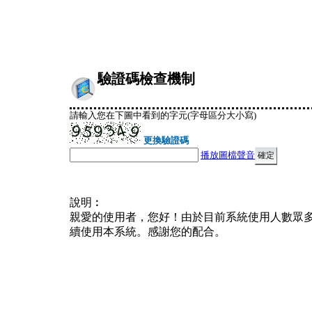
驗證碼檢查機制
請輸入您在下圖中看到的字元(字母區分大小寫)
更換驗證碼
播放圖檔聲音
說明︰
親愛的使用者，您好！由於目前系統使用人數眾
續使用本系統。感謝您的配合。