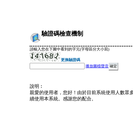
驗證碼檢查機制
請輸入您在下圖中看到的字元(字母區分大小寫)
更換驗證碼
播放圖檔聲音
說明︰
親愛的使用者，您好！由於目前系統使用人數眾
續使用本系統。感謝您的配合。